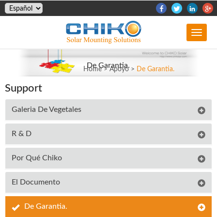
biaoti
De Garantia.
Home
>
Apoyo
>
De Garantia.
Support
Galeria De Vegetales
R & D
Por Qué Chiko
El Documento
De Garantia.