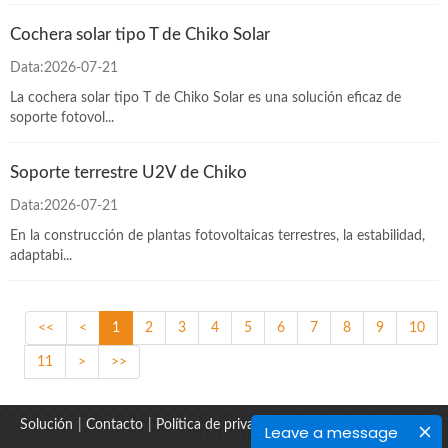
Cochera solar tipo T de Chiko Solar
Data:2026-07-21
La cochera solar tipo T de Chiko Solar es una solución eficaz de
soporte fotovol...
Soporte terrestre U2V de Chiko
Data:2026-07-21
En la construcción de plantas fotovoltaicas terrestres, la estabilidad,
adaptabi...
<<
<
1
2
3
4
5
6
7
8
9
10
11
>
>>
Solución
|
Contacto
|
Política de privacidad
Leave a message