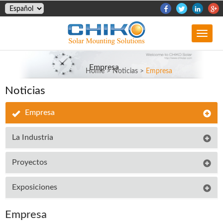
biaoti
Empresa
Home
>
Noticias
>
Empresa
Noticias
Empresa
La Industria
Proyectos
Exposiciones
Empre
sa